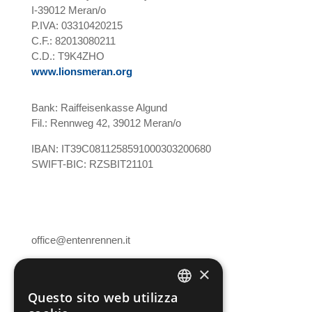
I-39012 Meran/o
P.IVA: 03310420215
C.F.: 82013080211
C.D.: T9K4ZHO
www.lionsmeran.org
Bank: Raiffeisenkasse Algund
Fil.: Rennweg 42, 39012 Meran/o
IBAN: IT39C0811258591000303200680
SWIFT-BIC: RZSBIT21101
office@entenrennen.it
×
Cookies
Informativa sulla privacy
Questo sito web utilizza
Il mio account
GERMAN
Condizioni