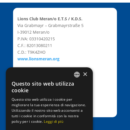
Lions Club Meran/o E.T.S / K.D.S.
Via Grabmayr – Grabmayrstraße 5
I-39012 Meran/o
P.IVA: 03310420215
C.F.: 82013080211
C.D.: T9K4ZHO
www.lionsmeran.org
×
Bank: Raiffeisenkasse Algund
Fil.: Rennweg 42, 39012 Meran/o
Questo sito web utilizza
GERMAN
cookie
IBAN: IT39C0811258591000303200680
ITALIAN
SWIFT-BIC: RZSBIT21101
Questo sito web utilizza i cookie per
migliorare la tua esperienza di navigazione.
Utilizzando il nostro sito web acconsenti a
tutti i cookie in conformità con la nostra
policy per i cookie.
Leggi di più
office@entenrennen.it