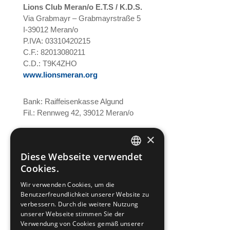
Lions Club Meran/o E.T.S / K.D.S.
Via Grabmayr – Grabmayrstraße 5
I-39012 Meran/o
P.IVA: 03310420215
C.F.: 82013080211
C.D.: T9K4ZHO
www.lionsmeran.org
Bank: Raiffeisenkasse Algund
Fil.: Rennweg 42, 39012 Meran/o
IBAN: IT39C0811258591000303200680
×
SWIFT-BIC: RZSBIT21101
Diese Webseite verwendet
GERMAN
Cookies.
ITALIAN
Wir verwenden Cookies, um die
Benutzerfreundlichkeit unserer Website zu
verbessern. Durch die weitere Nutzung
office@entenrennen.it
unserer Webseite stimmen Sie der
Verwendung von Cookies gemäß unserer