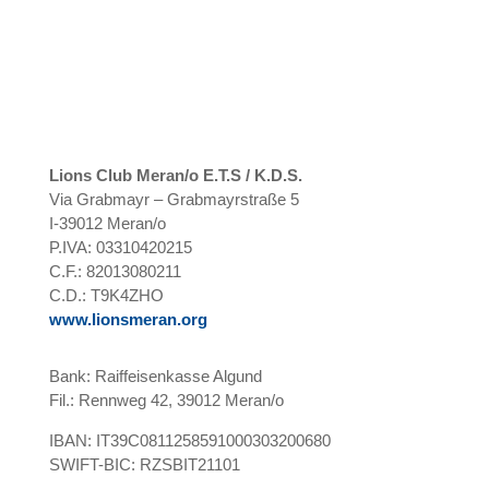
Lions Club Meran/o E.T.S / K.D.S.
Via Grabmayr – Grabmayrstraße 5
I-39012 Meran/o
P.IVA: 03310420215
C.F.: 82013080211
C.D.: T9K4ZHO
www.lionsmeran.org
Bank: Raiffeisenkasse Algund
Fil.: Rennweg 42, 39012 Meran/o
IBAN: IT39C0811258591000303200680
SWIFT-BIC: RZSBIT21101