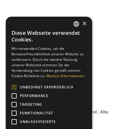
×
office@entenrennen.it
Diese Webseite verwendet
GERMAN
Cookies.
Mein Konto
Datenschutz
ITALIAN
Impressum
Wir verwenden Cookies, um die
Cookies
Benutzerfreundlichkeit unserer Website zu
AGBS
verbessern. Durch die weitere Nutzung
unserer Webseite stimmen Sie der
Verwendung von Cookies gemäß unserer
Cookie-Richtlinie zu.
Weitere Informationen
UNBEDINGT ERFORDERLICH
PERFORMANCE
TARGETING
© 2024 – Copyright Entenrennen Südtirol . Alto
FUNKTIONALITÄT
Adige
UNKLASSIFIZIERTE