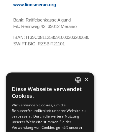
www.lionsmeran.org
Bank: Raiffeisenkasse Algund
Fil.: Rennweg 42, 39012 Meran/o
IBAN: IT39C0811258591000303200680
SWIFT-BIC: RZSBIT21101
×
office@entenrennen.it
Diese Webseite verwendet
GERMAN
Cookies.
Mein Konto
Datenschutz
ITALIAN
Impressum
Wir verwenden Cookies, um die
Cookies
Benutzerfreundlichkeit unserer Website zu
AGBS
verbessern. Durch die weitere Nutzung
unserer Webseite stimmen Sie der
Verwendung von Cookies gemäß unserer