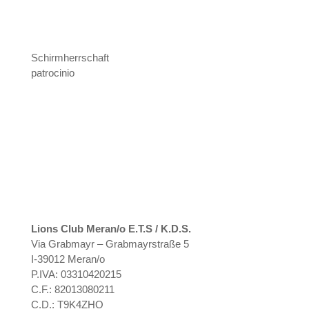
Schirmherrschaft
patrocinio
Lions Club Meran/o E.T.S / K.D.S.
Via Grabmayr – Grabmayrstraße 5
I-39012 Meran/o
P.IVA: 03310420215
C.F.: 82013080211
C.D.: T9K4ZHO