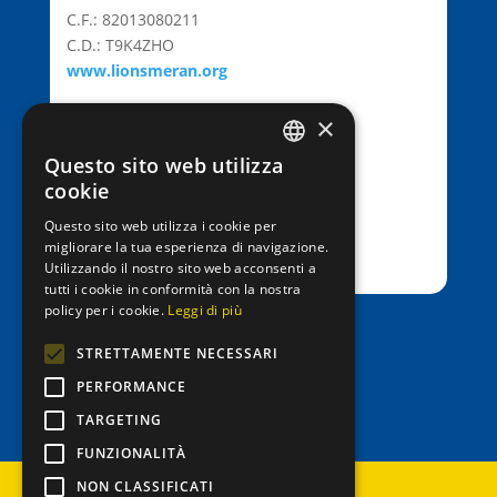
C.F.: 82013080211
C.D.: T9K4ZHO
www.lionsmeran.org
×
Bank: Raiffeisenkasse Algund
Fil.: Rennweg 42, 39012 Meran/o
Questo sito web utilizza
GERMAN
cookie
IBAN: IT39C0811258591000303200680
ITALIAN
SWIFT-BIC: RZSBIT21101
Questo sito web utilizza i cookie per
migliorare la tua esperienza di navigazione.
Utilizzando il nostro sito web acconsenti a
tutti i cookie in conformità con la nostra
policy per i cookie.
Leggi di più
office@entenrennen.it
STRETTAMENTE NECESSARI
PERFORMANCE
TARGETING
FUNZIONALITÀ
NON CLASSIFICATI