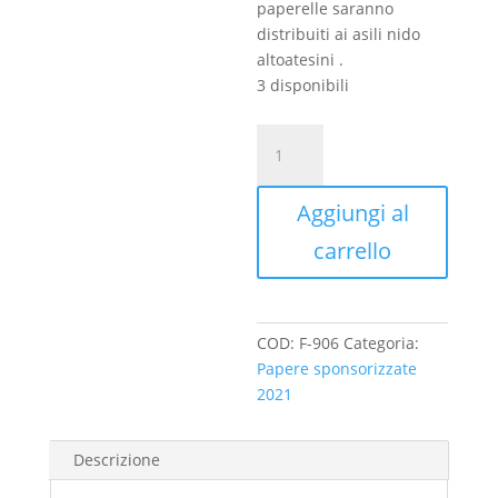
paperelle saranno
distribuiti ai asili nido
altoatesini .
3 disponibili
Birra
dell'Oktoberfest
quantità
Aggiungi al
carrello
COD:
F-906
Categoria:
Papere sponsorizzate
2021
Descrizione