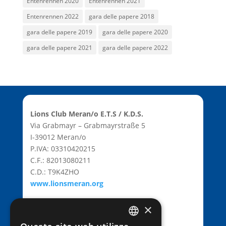
Entenrennen 2020
Entenrennen 2021
Entenrennen 2022
gara delle papere 2018
gara delle papere 2019
gara delle papere 2020
gara delle papere 2021
gara delle papere 2022
Lions Club Meran/o E.T.S / K.D.S.
Via Grabmayr – Grabmayrstraße 5
I-39012 Meran/o
P.IVA: 03310420215
C.F.: 82013080211
C.D.: T9K4ZHO
www.lionsmeran.org
×
Bank: Raiffeisenkasse Algund
Fil.: Rennweg 42, 39012 Meran/o