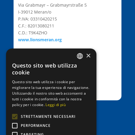
Via Grabmayr – Grabmayrstraße 5
I-39012 Meran/o
P.IVA: 03310420215
C.F.: 82013080211
C.D.: T9K4ZHO
www.lionsmeran.org
×
Bank: Raiffeisenkasse Algund
Fil.: Rennweg 42, 39012 Meran/o
Questo sito web utilizza
GERMAN
cookie
IBAN: IT39C0811258591000303200680
ITALIAN
SWIFT-BIC: RZSBIT21101
Questo sito web utilizza i cookie per
migliorare la tua esperienza di navigazione.
Utilizzando il nostro sito web acconsenti a
tutti i cookie in conformità con la nostra
policy per i cookie.
Leggi di più
office@entenrennen.it
STRETTAMENTE NECESSARI
PERFORMANCE
TARGETING