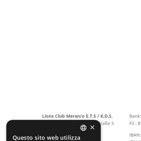
Lions Club Meran/o E.T.S / K.D.S.
Bank:
Via Grabmayr – Grabmayrstraße 5
Fil.:
×
I-39012 Meran/o
IBAN
Questo sito web utilizza
P.IVA: 03310420215
GERMAN