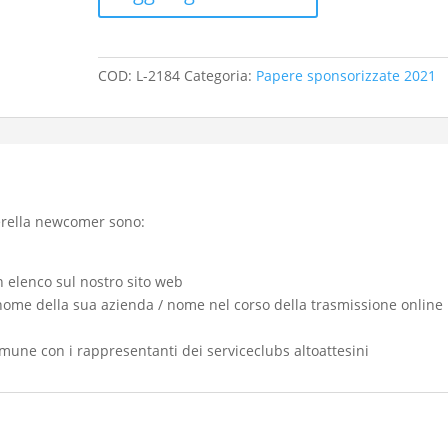
Sadomaso
quantità
COD:
L-2184
Categoria:
Papere sponsorizzate 2021
erella newcomer sono:
 elenco sul nostro sito web
 nome della sua azienda / nome nel corso della trasmissione online
omune con i rappresentanti dei serviceclubs altoattesini