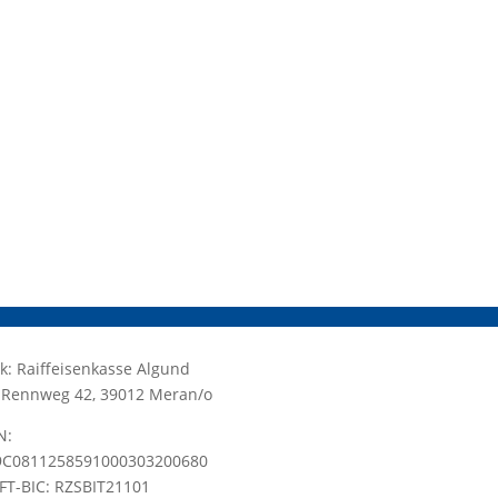
k: Raiffeisenkasse Algund
.: Rennweg 42, 39012 Meran/o
N:
9C0811258591000303200680
FT-BIC: RZSBIT21101