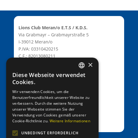
Lions Club Meran/o E.T.S / K.D.S.
Via Grabmayr – Grabmayrstraße 5
I-39012 Meran/o
P.IVA: 03310420215
C.F.: 82013080211
×
C.D.: T9K4ZHO
www.lionsmeran.org
Diese Webseite verwendet
GERMAN
Cookies.
Bank: Raiffeisenkasse Algund
ITALIAN
Wir verwenden Cookies, um die
Fil.: Rennweg 42, 39012 Meran/o
Benutzerfreundlichkeit unserer Website zu
verbessern. Durch die weitere Nutzung
IBAN: IT39C0811258591000303200680
unserer Webseite stimmen Sie der
SWIFT-BIC: RZSBIT21101
Verwendung von Cookies gemäß unserer
Cookie-Richtlinie zu.
Weitere Informationen
UNBEDINGT ERFORDERLICH