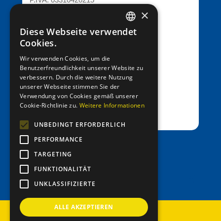
C.F.: 82013080211
×
C.D.: T9K4ZHO
Diese Webseite verwendet
www.lionsmeran.org
GERMAN
Cookies.
ITALIAN
Bank: Raiffeisenkasse Algund
Wir verwenden Cookies, um die
Benutzerfreundlichkeit unserer Website zu
Fil.: Rennweg 42, 39012 Meran/o
verbessern. Durch die weitere Nutzung
unserer Webseite stimmen Sie der
IBAN: IT39C0811258591000303200680
Verwendung von Cookies gemäß unserer
SWIFT-BIC: RZSBIT21101
Cookie-Richtlinie zu.
Weitere Informationen
UNBEDINGT ERFORDERLICH
PERFORMANCE
office@entenrennen.it
TARGETING
FUNKTIONALITÄT
UNKLASSIFIZIERTE
ALLE AKZEPTIEREN