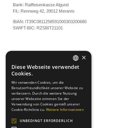
Bank: Raiffeisenkasse Algund
Fil.: Rennweg 42, 39012 Meran/o
IBAN: IT39C0811258591000303200680
SWIFT-BIC: RZSBIT21101
×
office@entenrennen.it
Diese Webseite verwendet
GERMAN
Cookies.
Mein Konto
Datenschutz
ITALIAN
Impressum
Wir verwenden Cookies, um die
Cookies
Benutzerfreundlichkeit unserer Website zu
AGBS
verbessern. Durch die weitere Nutzung
unserer Webseite stimmen Sie der
Verwendung von Cookies gemäß unserer
Cookie-Richtlinie zu.
Weitere Informationen
UNBEDINGT ERFORDERLICH