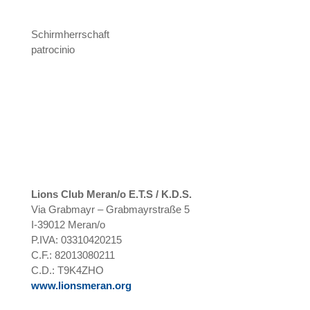
Schirmherrschaft
patrocinio
Lions Club Meran/o E.T.S / K.D.S.
Via Grabmayr – Grabmayrstraße 5
I-39012 Meran/o
P.IVA: 03310420215
C.F.: 82013080211
C.D.: T9K4ZHO
www.lionsmeran.org