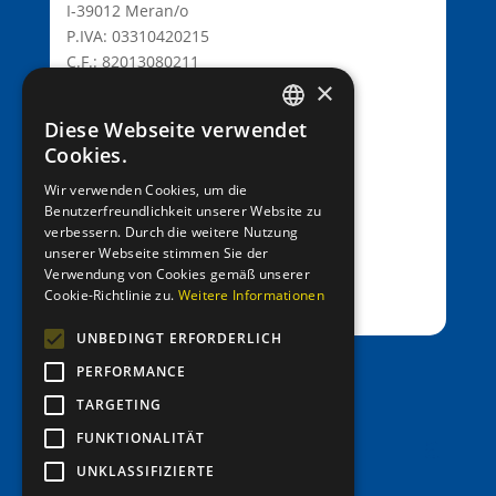
I-39012 Meran/o
P.IVA: 03310420215
C.F.: 82013080211
×
C.D.: T9K4ZHO
www.lionsmeran.org
Diese Webseite verwendet
GERMAN
Cookies.
Bank: Raiffeisenkasse Algund
ITALIAN
Wir verwenden Cookies, um die
Fil.: Rennweg 42, 39012 Meran/o
Benutzerfreundlichkeit unserer Website zu
verbessern. Durch die weitere Nutzung
IBAN: IT39C0811258591000303200680
unserer Webseite stimmen Sie der
SWIFT-BIC: RZSBIT21101
Verwendung von Cookies gemäß unserer
Cookie-Richtlinie zu.
Weitere Informationen
UNBEDINGT ERFORDERLICH
PERFORMANCE
office@entenrennen.it
TARGETING
FUNKTIONALITÄT
UNKLASSIFIZIERTE