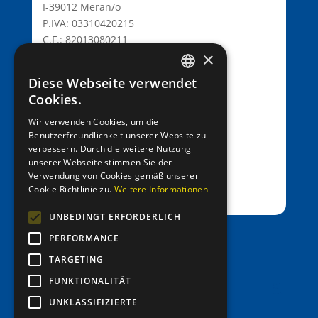
I-39012 Meran/o
P.IVA: 03310420215
C.F.: 82013080211
×
C.D.: T9K4ZHO
www.lionsmeran.org
Diese Webseite verwendet
GERMAN
Cookies.
Bank: Raiffeisenkasse Algund
ITALIAN
Wir verwenden Cookies, um die
Fil.: Rennweg 42, 39012 Meran/o
Benutzerfreundlichkeit unserer Website zu
verbessern. Durch die weitere Nutzung
IBAN: IT39C0811258591000303200680
unserer Webseite stimmen Sie der
SWIFT-BIC: RZSBIT21101
Verwendung von Cookies gemäß unserer
Cookie-Richtlinie zu.
Weitere Informationen
UNBEDINGT ERFORDERLICH
PERFORMANCE
office@entenrennen.it
TARGETING
FUNKTIONALITÄT
UNKLASSIFIZIERTE