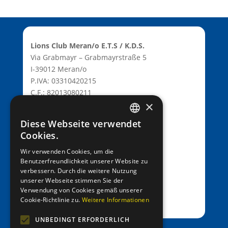
Lions Club Meran/o E.T.S / K.D.S.
Via Grabmayr – Grabmayrstraße 5
I-39012 Meran/o
P.IVA: 03310420215
C.F.: 82013080211
×
C.D.: T9K4ZHO
www.lionsmeran.org
Diese Webseite verwendet
GERMAN
Cookies.
Bank: Raiffeisenkasse Algund
ITALIAN
Wir verwenden Cookies, um die
Fil.: Rennweg 42, 39012 Meran/o
Benutzerfreundlichkeit unserer Website zu
verbessern. Durch die weitere Nutzung
IBAN: IT39C0811258591000303200680
unserer Webseite stimmen Sie der
SWIFT-BIC: RZSBIT21101
Verwendung von Cookies gemäß unserer
Cookie-Richtlinie zu.
Weitere Informationen
UNBEDINGT ERFORDERLICH