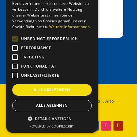
Benutzerfreundlichkeit unserer Website zu
verbessern. Durch die weitere Nutzung
IBAN: IT39C0811258591000303200680
unserer Webseite stimmen Sie der
SWIFT-BIC: RZSBIT21101
Verwendung von Cookies gemäß unserer
Cookie-Richtlinie zu.
Weitere Informationen
UNBEDINGT ERFORDERLICH
PERFORMANCE
office@entenrennen.it
TARGETING
FUNKTIONALITÄT
UNKLASSIFIZIERTE
ALLE AKZEPTIEREN
© 2024 – Copyright Entenrennen Südtirol . Alto
ALLE ABLEHNEN
Adige
DETAILS ANZEIGEN
POWERED BY COOKIESCRIPT