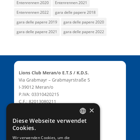
Entenrennen 2020
Entenrennen 2021
Entenrennen 2022
gara delle papere 2018
gara delle papere 2019
gara delle papere 2020
gara delle papere 2021
gara delle papere 2022
Lions Club Meran/o E.T.S / K.D.S.
Via Grabmayr – Grabmayrstraße 5
I-39012 Meran/o
P.IVA: 03310420215
C.F.: 82013080211
×
C.D.: T9K4ZHO
www.lionsmeran.org
Diese Webseite verwendet
GERMAN
Cookies.
Bank: Raiffeisenkasse Algund
ITALIAN
Wir verwenden Cookies, um die
Fil.: Rennweg 42, 39012 Meran/o