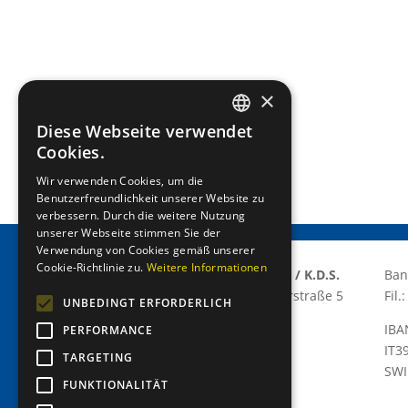
×
Diese Webseite verwendet
GERMAN
Cookies.
ITALIAN
Wir verwenden Cookies, um die
Benutzerfreundlichkeit unserer Website zu
verbessern. Durch die weitere Nutzung
unserer Webseite stimmen Sie der
Verwendung von Cookies gemäß unserer
Cookie-Richtlinie zu.
Weitere Informationen
Lions Club Meran/o E.T.S / K.D.S.
Ban
Via Grabmayr – Grabmayrstraße 5
Fil
UNBEDINGT ERFORDERLICH
I-39012 Meran/o
IBA
PERFORMANCE
P.IVA: 03310420215
IT3
TARGETING
C.F.: 82013080211
SWI
C.D.: T9K4ZHO
FUNKTIONALITÄT
www.lionsmeran.org