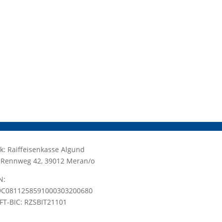
k: Raiffeisenkasse Algund
.: Rennweg 42, 39012 Meran/o
N:
9C0811258591000303200680
FT-BIC: RZSBIT21101