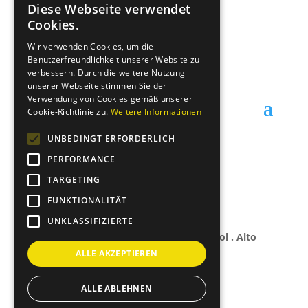
Diese Webseite verwendet
GERMAN
Cookies.
ITALIAN
Wir verwenden Cookies, um die
Benutzerfreundlichkeit unserer Website zu
office@entenrennen.it
verbessern. Durch die weitere Nutzung
unserer Webseite stimmen Sie der
Verwendung von Cookies gemäß unserer
Cookie-Richtlinie zu.
Weitere Informationen
UNBEDINGT ERFORDERLICH
PERFORMANCE
TARGETING
FUNKTIONALITÄT
UNKLASSIFIZIERTE
© 2024 – Copyright Entenrennen Südtirol . Alto
Adige
ALLE AKZEPTIEREN
ALLE ABLEHNEN