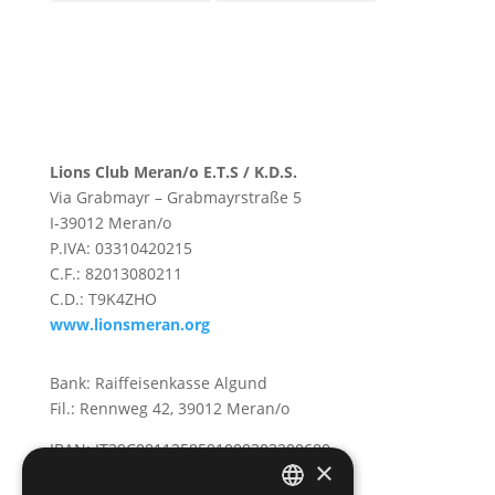
Lions Club Meran/o E.T.S / K.D.S.
Via Grabmayr – Grabmayrstraße 5
I-39012 Meran/o
P.IVA: 03310420215
C.F.: 82013080211
C.D.: T9K4ZHO
www.lionsmeran.org
Bank: Raiffeisenkasse Algund
Fil.: Rennweg 42, 39012 Meran/o
IBAN: IT39C0811258591000303200680
×
SWIFT-BIC: RZSBIT21101