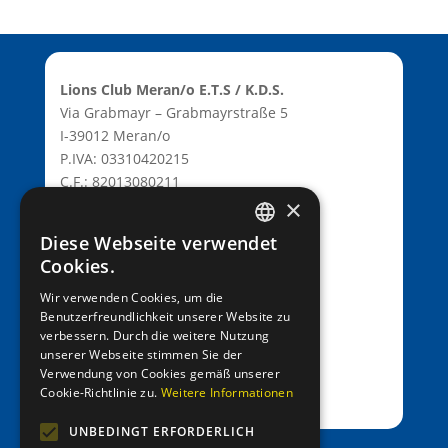
Lions Club Meran/o E.T.S / K.D.S.
Via Grabmayr – Grabmayrstraße 5
I-39012 Meran/o
P.IVA: 03310420215
C.F.: 82013080211
×
C.D.: T9K4ZHO
www.lionsmeran.org
Diese Webseite verwendet
GERMAN
Cookies.
Bank: Raiffeisenkasse Algund
ITALIAN
Wir verwenden Cookies, um die
Fil.: Rennweg 42, 39012 Meran/o
Benutzerfreundlichkeit unserer Website zu
verbessern. Durch die weitere Nutzung
IBAN: IT39C0811258591000303200680
unserer Webseite stimmen Sie der
SWIFT-BIC: RZSBIT21101
Verwendung von Cookies gemäß unserer
Cookie-Richtlinie zu.
Weitere Informationen
UNBEDINGT ERFORDERLICH