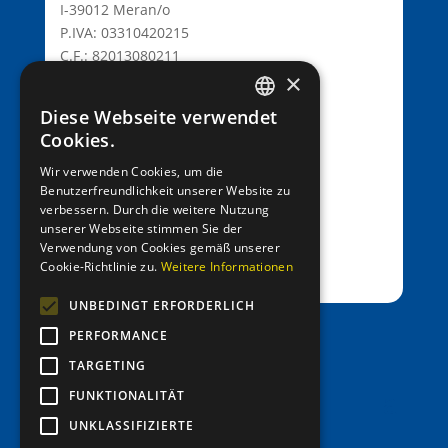
I-39012 Meran/o
P.IVA: 03310420215
C.F.: 82013080211
×
C.D.: T9K4ZHO
www.lionsmeran.org
Diese Webseite verwendet
GERMAN
Cookies.
Bank: Raiffeisenkasse Algund
ITALIAN
Wir verwenden Cookies, um die
Fil.: Rennweg 42, 39012 Meran/o
Benutzerfreundlichkeit unserer Website zu
verbessern. Durch die weitere Nutzung
IBAN: IT39C0811258591000303200680
unserer Webseite stimmen Sie der
SWIFT-BIC: RZSBIT21101
Verwendung von Cookies gemäß unserer
Cookie-Richtlinie zu.
Weitere Informationen
UNBEDINGT ERFORDERLICH
PERFORMANCE
office@entenrennen.it
TARGETING
FUNKTIONALITÄT
UNKLASSIFIZIERTE