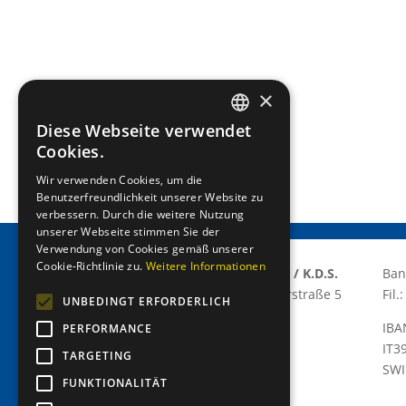
×
Diese Webseite verwendet
GERMAN
Cookies.
ITALIAN
Wir verwenden Cookies, um die
Benutzerfreundlichkeit unserer Website zu
verbessern. Durch die weitere Nutzung
unserer Webseite stimmen Sie der
Verwendung von Cookies gemäß unserer
Cookie-Richtlinie zu.
Weitere Informationen
Lions Club Meran/o E.T.S / K.D.S.
Ban
Via Grabmayr – Grabmayrstraße 5
Fil
UNBEDINGT ERFORDERLICH
I-39012 Meran/o
IBA
PERFORMANCE
P.IVA: 03310420215
IT3
TARGETING
C.F.: 82013080211
SWI
C.D.: T9K4ZHO
FUNKTIONALITÄT
www.lionsmeran.org