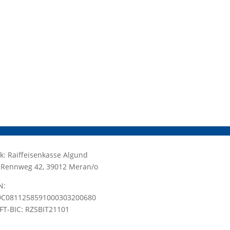
k: Raiffeisenkasse Algund
.: Rennweg 42, 39012 Meran/o
N:
9C0811258591000303200680
FT-BIC: RZSBIT21101