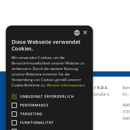
×
Diese Webseite verwendet
GERMAN
Cookies.
ITALIAN
Wir verwenden Cookies, um die
Benutzerfreundlichkeit unserer Website zu
verbessern. Durch die weitere Nutzung
unserer Webseite stimmen Sie der
Verwendung von Cookies gemäß unserer
Cookie-Richtlinie zu.
Weitere Informationen
Lions Club Meran/o E.T.S / K.D.S.
Ban
Via Grabmayr – Grabmayrstraße 5
Fil
UNBEDINGT ERFORDERLICH
I-39012 Meran/o
IBA
PERFORMANCE
P.IVA: 03310420215
IT3
TARGETING
C.F.: 82013080211
SWI
C.D.: T9K4ZHO
FUNKTIONALITÄT
www.lionsmeran.org