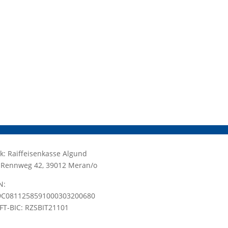
k: Raiffeisenkasse Algund
.: Rennweg 42, 39012 Meran/o
N:
9C0811258591000303200680
FT-BIC: RZSBIT21101