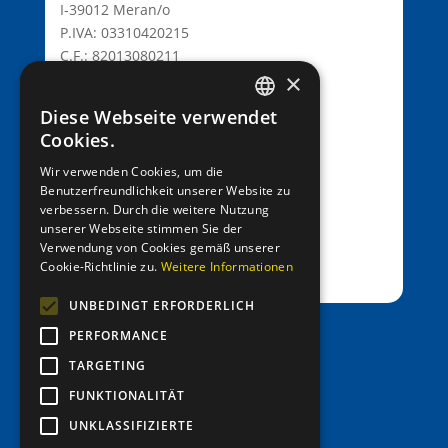
I-39012 Meran/o
P.IVA: 03310420215
C.F.: 82013080211
×
C.D.: T9K4ZHO
www.lionsmeran.org
Diese Webseite verwendet
GERMAN
Cookies.
Bank: Raiffeisenkasse Algund
ITALIAN
Wir verwenden Cookies, um die
Fil.: Rennweg 42, 39012 Meran/o
Benutzerfreundlichkeit unserer Website zu
verbessern. Durch die weitere Nutzung
IBAN: IT39C0811258591000303200680
unserer Webseite stimmen Sie der
SWIFT-BIC: RZSBIT21101
Verwendung von Cookies gemäß unserer
Cookie-Richtlinie zu.
Weitere Informationen
UNBEDINGT ERFORDERLICH
PERFORMANCE
office@entenrennen.it
TARGETING
FUNKTIONALITÄT
UNKLASSIFIZIERTE