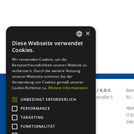
×
Diese Webseite verwendet
GERMAN
Cookies.
ITALIAN
Wir verwenden Cookies, um die
Benutzerfreundlichkeit unserer Website zu
verbessern. Durch die weitere Nutzung
unserer Webseite stimmen Sie der
Verwendung von Cookies gemäß unserer
Cookie-Richtlinie zu.
Weitere Informationen
Lions Club Meran/o E.T.S / K.D.S.
Ban
Via Grabmayr – Grabmayrstraße 5
Fil
UNBEDINGT ERFORDERLICH
I-39012 Meran/o
IBA
PERFORMANCE
P.IVA: 03310420215
IT3
TARGETING
C.F.: 82013080211
SWI
C.D.: T9K4ZHO
FUNKTIONALITÄT
www.lionsmeran.org