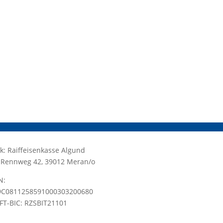
k: Raiffeisenkasse Algund
.: Rennweg 42, 39012 Meran/o
N:
9C0811258591000303200680
FT-BIC: RZSBIT21101