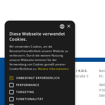
×
Diese Webseite verwendet
GERMAN
Cookies.
ITALIAN
Wir verwenden Cookies, um die
Benutzerfreundlichkeit unserer Website zu
verbessern. Durch die weitere Nutzung
unserer Webseite stimmen Sie der
Verwendung von Cookies gemäß unserer
Cookie-Richtlinie zu.
Weitere Informationen
Lions Club Meran/o E.T.S / K.D.S.
Ban
Via Grabmayr – Grabmayrstraße 5
Fil
UNBEDINGT ERFORDERLICH
I-39012 Meran/o
IBA
PERFORMANCE
P.IVA: 03310420215
IT3
TARGETING
C.F.: 82013080211
SWI
C.D.: T9K4ZHO
FUNKTIONALITÄT
www.lionsmeran.org