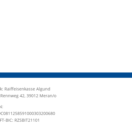
k: Raiffeisenkasse Algund
.: Rennweg 42, 39012 Meran/o
N:
9C0811258591000303200680
FT-BIC: RZSBIT21101