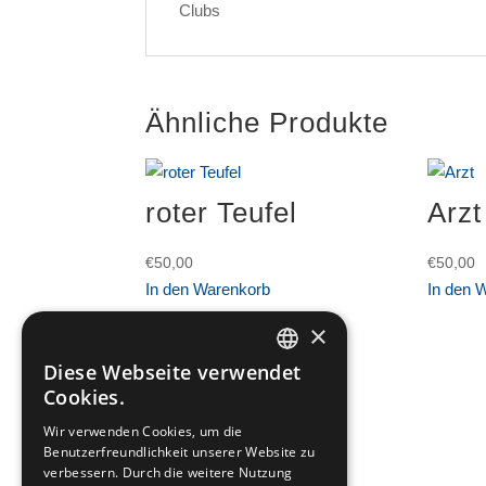
Clubs
Ähnliche Produkte
roter Teufel
Arzt
€
50,00
€
50,00
In den Warenkorb
In den 
×
Diese Webseite verwendet
GERMAN
Cookies.
ITALIAN
Wir verwenden Cookies, um die
Benutzerfreundlichkeit unserer Website zu
verbessern. Durch die weitere Nutzung