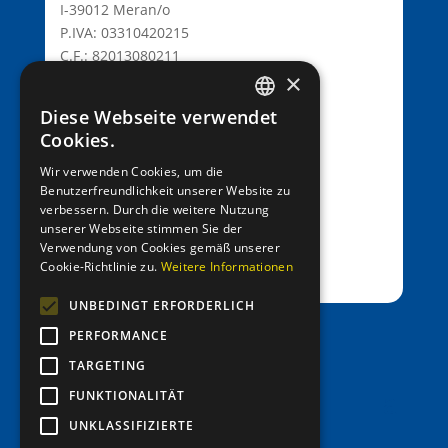
I-39012 Meran/o
P.IVA: 03310420215
C.F.: 82013080211
×
C.D.: T9K4ZHO
www.lionsmeran.org
Diese Webseite verwendet
GERMAN
Cookies.
Bank: Raiffeisenkasse Algund
ITALIAN
Wir verwenden Cookies, um die
Fil.: Rennweg 42, 39012 Meran/o
Benutzerfreundlichkeit unserer Website zu
verbessern. Durch die weitere Nutzung
IBAN: IT39C0811258591000303200680
unserer Webseite stimmen Sie der
SWIFT-BIC: RZSBIT21101
Verwendung von Cookies gemäß unserer
Cookie-Richtlinie zu.
Weitere Informationen
UNBEDINGT ERFORDERLICH
PERFORMANCE
office@entenrennen.it
TARGETING
FUNKTIONALITÄT
UNKLASSIFIZIERTE