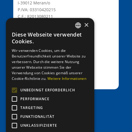
I-39012 Meran/o
P.IVA: 03310420215
C.F.: 82013080211
×
C.D.: T9K4ZHO
www.lionsmeran.org
Diese Webseite verwendet
GERMAN
Cookies.
Bank: Raiffeisenkasse Algund
ITALIAN
Wir verwenden Cookies, um die
Fil.: Rennweg 42, 39012 Meran/o
Benutzerfreundlichkeit unserer Website zu
verbessern. Durch die weitere Nutzung
IBAN: IT39C0811258591000303200680
unserer Webseite stimmen Sie der
SWIFT-BIC: RZSBIT21101
Verwendung von Cookies gemäß unserer
Cookie-Richtlinie zu.
Weitere Informationen
UNBEDINGT ERFORDERLICH
PERFORMANCE
office@entenrennen.it
TARGETING
FUNKTIONALITÄT
UNKLASSIFIZIERTE