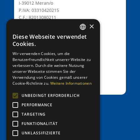
I-39012 Meran/o
P.IVA: 03310420215
C.F.: 82013080211
×
C.D.: T9K4ZHO
www.lionsmeran.org
Diese Webseite verwendet
GERMAN
Cookies.
Bank: Raiffeisenkasse Algund
ITALIAN
Wir verwenden Cookies, um die
Fil.: Rennweg 42, 39012 Meran/o
Benutzerfreundlichkeit unserer Website zu
verbessern. Durch die weitere Nutzung
IBAN: IT39C0811258591000303200680
unserer Webseite stimmen Sie der
SWIFT-BIC: RZSBIT21101
Verwendung von Cookies gemäß unserer
Cookie-Richtlinie zu.
Weitere Informationen
UNBEDINGT ERFORDERLICH
PERFORMANCE
office@entenrennen.it
TARGETING
FUNKTIONALITÄT
UNKLASSIFIZIERTE