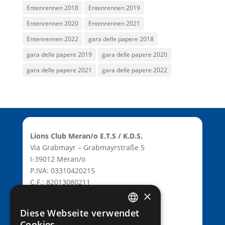
Entenrennen 2018
Entenrennen 2019
Entenrennen 2020
Entenrennen 2021
Entenrennen 2022
gara delle papere 2018
gara delle papere 2019
gara delle papere 2020
gara delle papere 2021
gara delle papere 2022
Lions Club Meran/o E.T.S / K.D.S.
Via Grabmayr – Grabmayrstraße 5
I-39012 Meran/o
P.IVA: 03310420215
C.F.: 82013080211
×
C.D.: T9K4ZHO
www.lionsmeran.org
Diese Webseite verwendet
GERMAN
Cookies.