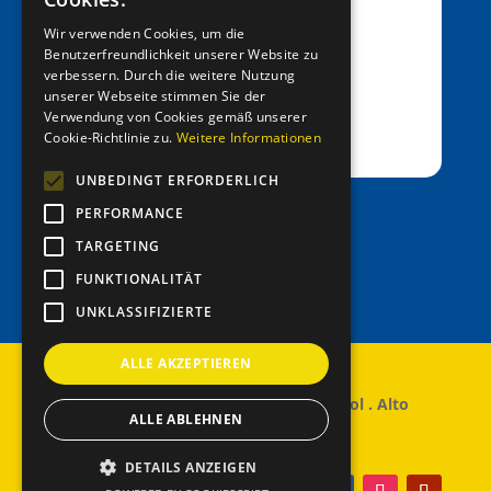
Bank: Raiffeisenkasse Algund
ITALIAN
Wir verwenden Cookies, um die
Fil.: Rennweg 42, 39012 Meran/o
Benutzerfreundlichkeit unserer Website zu
verbessern. Durch die weitere Nutzung
IBAN: IT39C0811258591000303200680
unserer Webseite stimmen Sie der
SWIFT-BIC: RZSBIT21101
Verwendung von Cookies gemäß unserer
Cookie-Richtlinie zu.
Weitere Informationen
UNBEDINGT ERFORDERLICH
PERFORMANCE
office@entenrennen.it
TARGETING
FUNKTIONALITÄT
UNKLASSIFIZIERTE
ALLE AKZEPTIEREN
© 2024 – Copyright Entenrennen Südtirol . Alto
ALLE ABLEHNEN
Adige
DETAILS ANZEIGEN